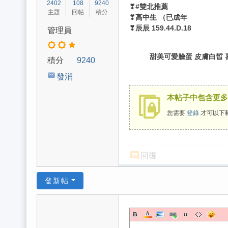
2402
108
9240
❣#雙北推薦
主題
回帖
積分
❣高中生 （已成年
❣辰辰 159.44.D.18
管理員
甜美可愛臉蛋 皮膚白皙
積分
9240
發消
息
本帖子中包含更多
您需要
登錄
才可以下
回復
發新帖