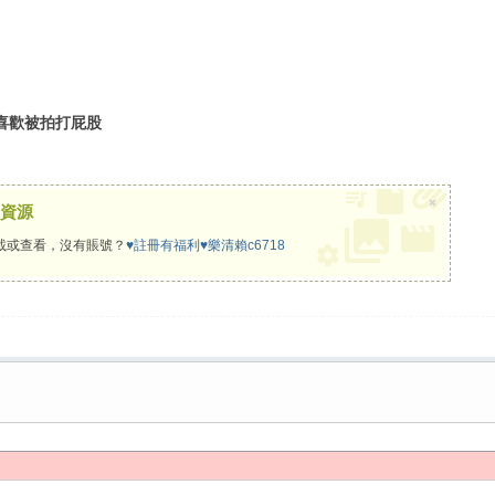
 喜歡被拍打屁股
×
資源
載或查看，沒有賬號？
♥註冊有福利♥樂清賴c6718