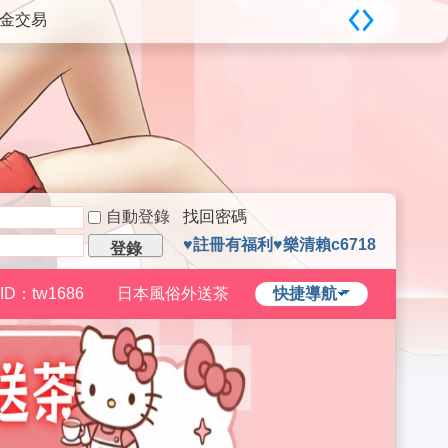
現金交易
自動登錄
找回密碼
♥註冊有福利♥樂清賴c6718
登錄
ID：tw1686
日本風俗外送茶
快捷導航