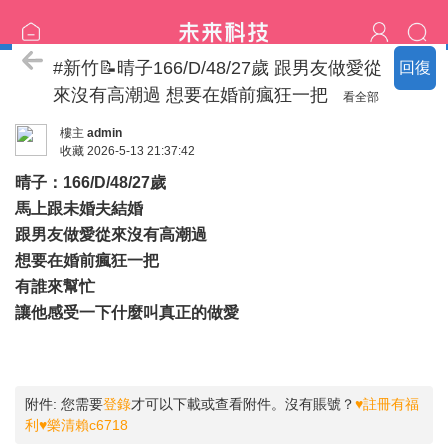
♡樂清家技術服務區♡
#新竹📝晴子166/D/48/27歲 跟男友做愛從
回復
來沒有高潮過 想要在婚前瘋狂一把
看全部
樓主
admin
收藏
2026-5-13 21:37:42
晴子：166/D/48/27歲
馬上跟未婚夫結婚
跟男友做愛從來沒有高潮過
想要在婚前瘋狂一把
有誰來幫忙
讓他感受一下什麼叫真正的做愛
附件:
您需要
登錄
才可以下載或查看附件。沒有賬號？
♥註冊有福
利♥樂清賴c6718