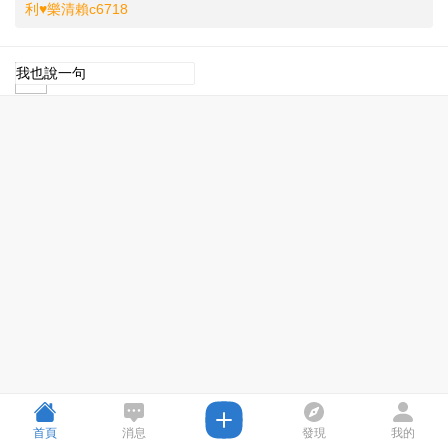
利♥樂清賴c6718
首頁
消息
發現
我的