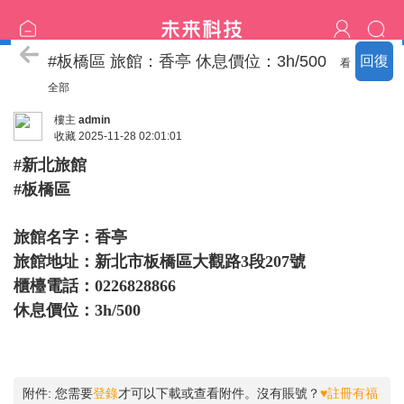
安全旅館分享
#板橋區 旅館：香亭 休息價位：3h/500
回復
看
全部
樓主
admin
收藏
2025-11-28 02:01:01
#新北旅館
#板橋區
旅館名字：香亭
旅館地址：新北市板橋區大觀路3段207號
櫃檯電話：0226828866
休息價位：3h/500
附件:
您需要
登錄
才可以下載或查看附件。沒有賬號？
♥註冊有福